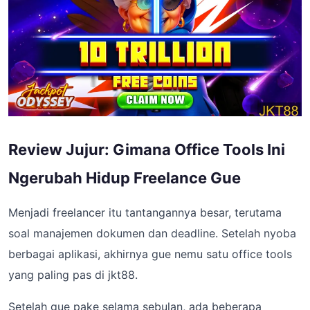
Review Jujur: Gimana Office Tools Ini
Ngerubah Hidup Freelance Gue
Menjadi freelancer itu tantangannya besar, terutama
soal manajemen dokumen dan deadline. Setelah nyoba
berbagai aplikasi, akhirnya gue nemu satu office tools
yang paling pas di jkt88.
Setelah gue pake selama sebulan, ada beberapa