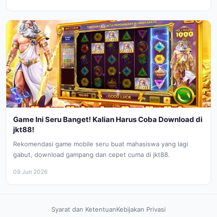
Game Ini Seru Banget! Kalian Harus Coba Download di
jkt88!
Rekomendasi game mobile seru buat mahasiswa yang lagi
gabut, download gampang dan cepet cuma di jkt88.
09 Jun 2026
Syarat dan Ketentuan
Kebijakan Privasi