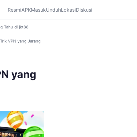
Resmi
APK
Masuk
Unduh
Lokasi
Diskusi
g Tahu di jkt88
 Trik VPN yang Jarang
PN yang