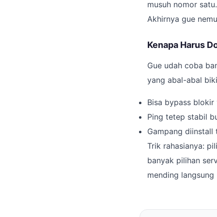
musuh nomor satu.
Akhirnya gue nemu 
Kenapa Harus Do
Gue udah coba bany
yang abal-abal bik
Bisa bypass blokir 
Ping tetep stabil 
Gampang diinstall t
Trik rahasianya: pi
banyak pilihan ser
mending langsung 