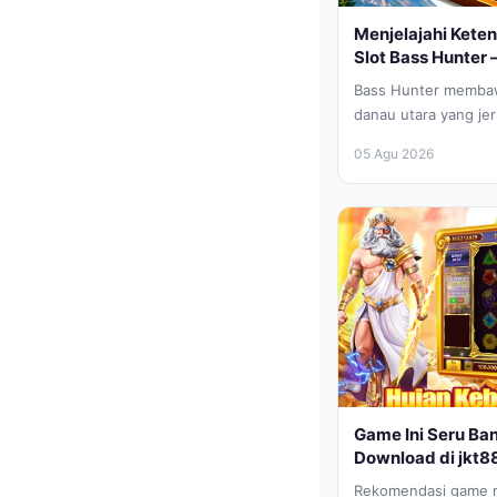
Menjelajahi Kete
Slot Bass Hunter 
Bass Hunter memba
danau utara yang jer
seperti mesin slot me
05 Agu 2026
Game Ini Seru Ba
Download di jkt8
Rekomendasi game m