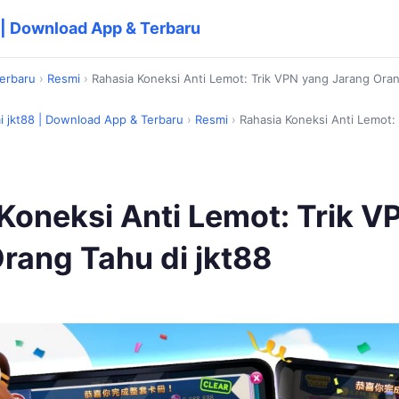
8 | Download App & Terbaru
Terbaru
›
Resmi
›
Rahasia Koneksi Anti Lemot: Trik VPN yang Jarang Oran
mi jkt88 | Download App & Terbaru
›
Resmi
›
Rahasia Koneksi Anti Lemot:
Koneksi Anti Lemot: Trik V
rang Tahu di jkt88