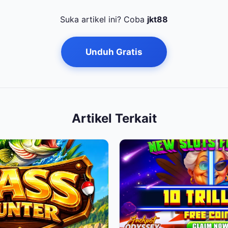
Suka artikel ini? Coba
jkt88
Unduh Gratis
Artikel Terkait