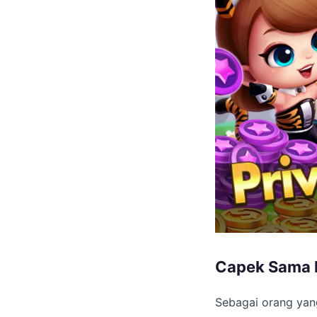
Capek Sama K
Sebagai orang yang 