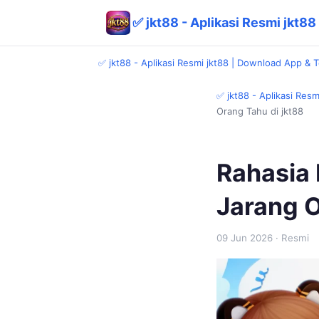
✅ jkt88 - Aplikasi Resmi jkt8
✅ jkt88 - Aplikasi Resmi jkt88 | Download App & 
✅ jkt88 - Aplikasi Res
Orang Tahu di jkt88
Rahasia 
Jarang O
09 Jun 2026
· Resmi