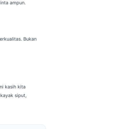
inta ampun.
erkualitas. Bukan
ni kasih kita
kayak siput,