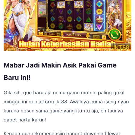
Mabar Jadi Makin Asik Pakai Game
Baru Ini!
Gila sih, gue baru aja nemu game mobile paling gokil
minggu ini di platform jkt88. Awalnya cuma iseng nyari
karena bosen sama game yang itu-itu aja, eh taunya
dapet harta karun!
Kenapa gue rekomendasiin banget download lewat